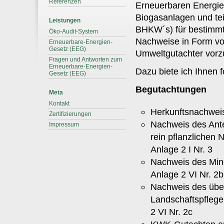
Referenzen
Erneuerbaren Energie
Biogasanlagen und tei
Leistungen
BHKW´s) für bestimm
Öko-Audit-System
Nachweise in Form vo
Erneuerbare-Energien-
Gesetz (EEG)
Umweltgutachter vorz
Fragen und Antworten zum
Erneuerbare-Energien-
Dazu biete ich Ihnen 
Gesetz (EEG)
Begutachtungen
Meta
Kontakt
Herkunftsnachwei
Zertifizierungen
Nachweis des Ante
Impressum
rein pflanzliche
Anlage 2 I Nr. 3
Nachweis des Mind
Anlage 2 VI Nr. 2b
Nachweis des über
Landschaftspflege
2 VI Nr. 2c